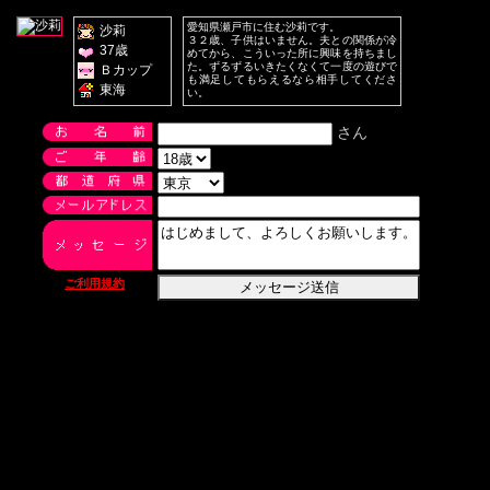
愛知県瀬戸市に住む沙莉です。
沙莉
３２歳、子供はいません。夫との関係が冷
37歳
めてから、こういった所に興味を持ちまし
た。ずるずるいきたくなくて一度の遊びで
Ｂカップ
も満足してもらえるなら相手してくださ
東海
い。