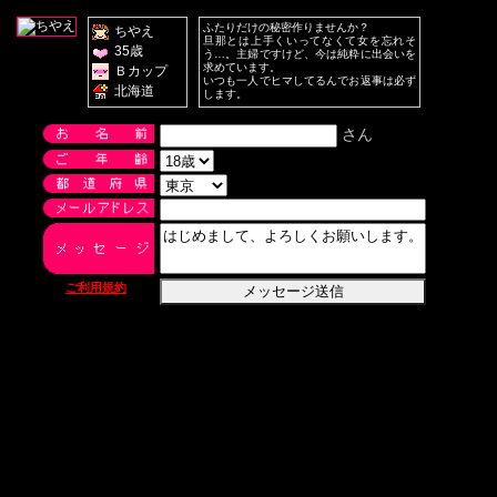
ふたりだけの秘密作りませんか？
ちやえ
旦那とは上手くいってなくて女を忘れそ
35歳
う…。主婦ですけど、今は純粋に出会いを
求めています。
Ｂカップ
いつも一人でヒマしてるんでお返事は必ず
北海道
します。