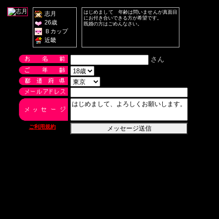
はじめまして 年齢は問いませんが真面目
志月
にお付き合いできる方が希望です。
26歳
既婚の方はごめんなさい。
Ｂカップ
近畿