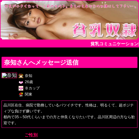
貧乳コミュニケーション
奈知さんへメッセージ送信
奈知
26歳
Ｂカップ
関東
品川区在住、病院で勤務しているバツイチです。性格は、明るくて、超ポジテ
ィブな負けず嫌いです。
都内で35～50代くらいまでの方と仲良くなりたいです。品川区周辺の方なら歓
迎です。