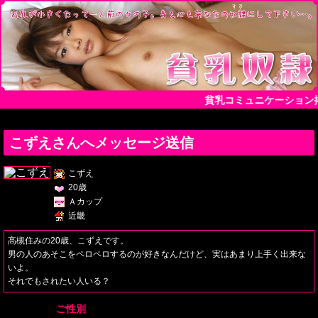
貧乳コミュニケーション
こずえさんへメッセージ送信
こずえ
20歳
Ａカップ
近畿
高槻住みの20歳、こずえです。
男の人のあそこをペロペロするのが好きなんだけど、実はあまり上手く出来な
いよ。
それでもされたい人いる？