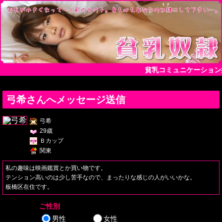
貧乳コミュニケーション
弓希さんへメッセージ送信
弓希
29歳
Ｂカップ
関東
私の趣味は映画鑑賞とか買い物です。
テンション高いのは少し苦手なので、まったりな感じの人がいいかな。
板橋区在住です。