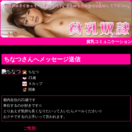
貧乳コミュニケーション
ちなつさんへメッセージ送信
ちなつ
21歳
Ａカップ
関東
都内在住の21歳です
奉仕するのが好きです☆
とりあえず気持ち良くなりたいって人いたらメールください☆
おクチでするの上手いって言われます。